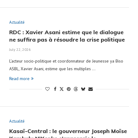
Actualité
RDC : Xavier Asani estime que le dialogue
ne suffira pas à résoudre la crise politique
July 22, 2026
‎L’acteur socio-politique et coordonnateur de Jeunesse ya Biso
ASBL, Xavier Asani, estime que les multiples …
Read more
Actualité
Kasaï-Central : le gouverneur Joseph Moïse