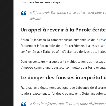
plus dans les milieux religieux.
« Il faut avoir l’attention sur ce qui est écrit pour
déclaré.
Un appel à revenir à la Parole écrite
Selon Fr. Jonathan, la compréhension authentique de
la révé
fondement inébranlable de la foi chrétienne. Il a insisté sur
confrontée aux Écritures afin d’éviter les dérives doctrinales
Dans un contexte marqué par la multiplication des message
s’impose comme une boussole spirituelle pour les croyants.
Le danger des fausses interprétati
Fr. Jonathan a également souligné que l’absence de discerne
leaders exploitent la foi des croyants en s’éloignant volonta
« Sans la référence aux Écritures, toute révélation 