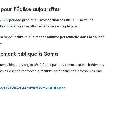
our l’Église aujourd’hui
 2025,
période propice à l’introspection spirituelle. Il invite les
iblique et à rester attachés à la vérité scripturaire.
n rappel salutaire à la
responsabilité personnelle dans la foi
et à
eu.
gnement biblique à Goma
gnements bibliques organisés à Goma par des communautés chrétiennes
iatives visent à renforcer la maturité chrétienne et à promouvoir une
ive/tKZEZb3eEd4?si=U2Cx7M2Kd1JDBesc