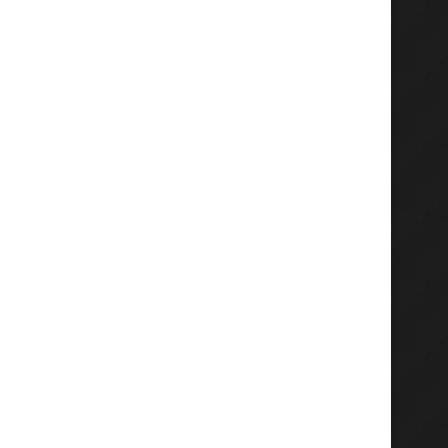
Kananga : l’Église Péniel
Tshikapa : Daniel Bakato
Universelle célèbre 36 ans...
officiellement installé c
June 15, 2026
June 8, 2026