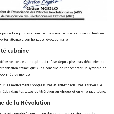
te procédure judiciaire comme une « manœuvre politique orchestrée
porter atteinte à son héritage révolutionnaire.
eté cubaine
le offensive contre un peuple qui refuse depuis plusieurs décennies de
 L’organisation estime que Cuba continue de représenter un symbole de
s opprimés du monde.
ur les mouvements progressistes et anti-impérialistes à travers le
ar Cuba dans les luttes de libération en Afrique et en Amérique latine.
ue de la Révolution
stro est considéré comme l’un des principaux architectes de la