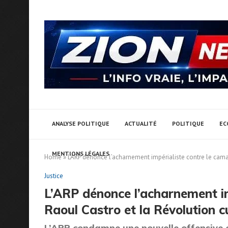
ANALYSE POLITIQUE
ACTUALITÉ
POLITIQUE
EC
MENTIONS LÉGALES
Home
»
L’ARP dénonce l’acharnement impérialiste contre le cam
Justice
L’ARP dénonce l’acharnement i
Raoul Castro et la Révolution 
L’ARP condamne une nouvelle offensive 