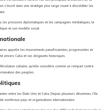
n s’inscrit dans une stratégie plus large visant à discréditer les
ale.
s, les pressions diplomatiques et les campagnes médiatiques, le
ique et son modèle social.
rnationale
nnaires appelle les mouvements panafricanistes, progressistes et
té envers Cuba et ses dirigeants historiques.
a Révolution cubaine, qu’elle considère comme un rempart contre
termination des peuples.
litiques
antes entre les États-Unis et Cuba. Depuis plusieurs décennies, l’île
e nombreux pays et organisations internationales.
 et La Havane restent marquées par des différends historiques liés à