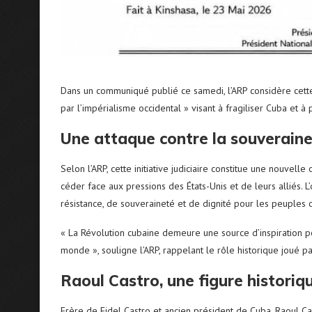
Dans un communiqué publié ce samedi, l’ARP considère cet
par l’impérialisme occidental » visant à fragiliser Cuba et à 
Une attaque contre la souverain
Selon l’ARP, cette initiative judiciaire constitue une nouvel
céder face aux pressions des États-Unis et de leurs alliés.
résistance, de souveraineté et de dignité pour les peuple
« La Révolution cubaine demeure une source d’inspiration po
monde », souligne l’ARP, rappelant le rôle historique joué p
Raoul Castro, une figure historiq
Frère de Fidel Castro et ancien président de Cuba, Raoul Ca