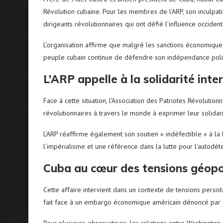
Révolution cubaine. Pour les membres de l’ARP, son inculpatio
dirigeants révolutionnaires qui ont défié l’influence occident
L’organisation affirme que malgré les sanctions économique
peuple cubain continue de défendre son indépendance polit
L’ARP appelle à la solidarité inte
Face à cette situation, l’Association des Patriotes Révolutio
révolutionnaires à travers le monde à exprimer leur solidari
L’ARP réaffirme également son soutien « indéfectible » à l
l’impérialisme et une référence dans la lutte pour l’autodé
Cuba au cœur des tensions géopo
Cette affaire intervient dans un contexte de tensions persist
fait face à un embargo économique américain dénoncé par d
Pour plusieurs observateurs, les relations entre Washington