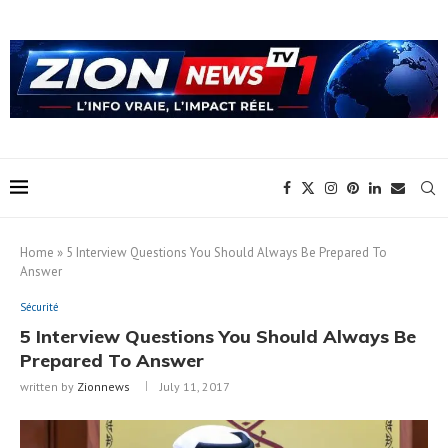
Home
»
5 Interview Questions You Should Always Be Prepared To
Answer
Sécurité
5 Interview Questions You Should Always Be
Prepared To Answer
written by
Zionnews
July 11, 2017