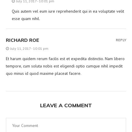
July 11, 2017 - 10:01 pm
Quis autem vel eum iure reprehenderit qui in ea voluptate velit
esse quam nihil.
RICHARD ROE
REPLY
July 11, 2017 - 10:01 pm
Et harum quidem rerum facilis est et expedita distinctio. Nam libero
tempore, cum soluta nobis est eligendi optio cumque nihil impedit
quo minus id quod maxime placeat facere.
LEAVE A COMMENT