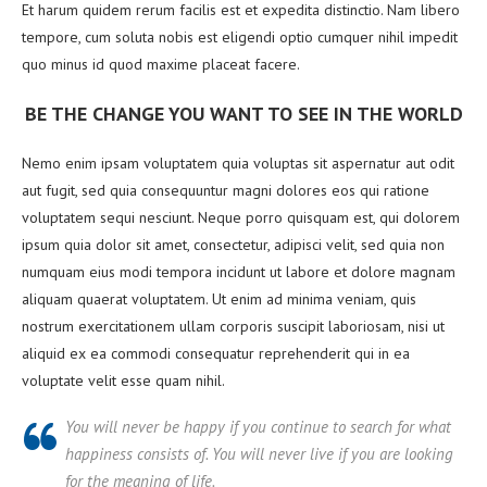
Et harum quidem rerum facilis est et expedita distinctio. Nam libero
tempore, cum soluta nobis est eligendi optio cumquer nihil impedit
quo minus id quod maxime placeat facere.
BE THE CHANGE YOU WANT TO SEE IN THE WORLD
Nemo enim ipsam voluptatem quia voluptas sit aspernatur aut odit
aut fugit, sed quia consequuntur magni dolores eos qui ratione
voluptatem sequi nesciunt. Neque porro quisquam est, qui dolorem
ipsum quia dolor sit amet, consectetur, adipisci velit, sed quia non
numquam eius modi tempora incidunt ut labore et dolore magnam
aliquam quaerat voluptatem. Ut enim ad minima veniam, quis
nostrum exercitationem ullam corporis suscipit laboriosam, nisi ut
aliquid ex ea commodi consequatur reprehenderit qui in ea
voluptate velit esse quam nihil.
You will never be happy if you continue to search for what
happiness consists of. You will never live if you are looking
for the meaning of life.