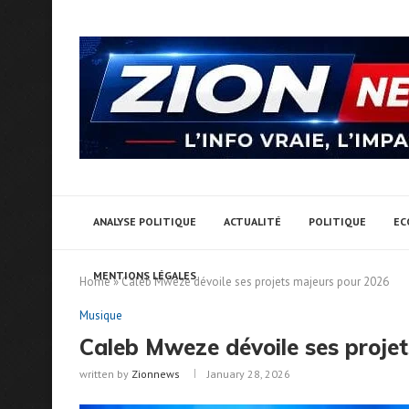
ANALYSE POLITIQUE
ACTUALITÉ
POLITIQUE
EC
MENTIONS LÉGALES
Home
»
Caleb Mweze dévoile ses projets majeurs pour 2026
Musique
Caleb Mweze dévoile ses proje
written by
Zionnews
January 28, 2026