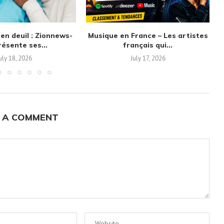
en deuil : Zionnews-
Musique en France – Les artistes
ésente ses...
français qui...
uly 18, 2026
July 17, 2026
 A COMMENT