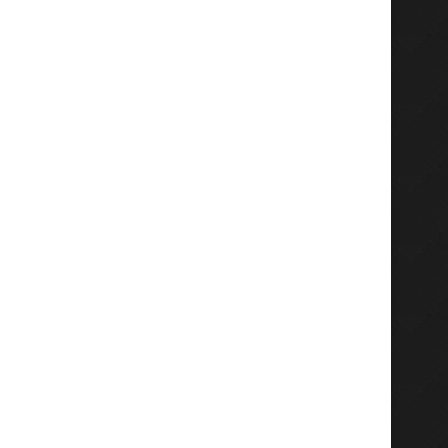
Félicité Musole dévoile un extrait
Koffi Olomide brise le si
acoustique de «...
rétablit sa...
June 29, 2026
June 28, 2026