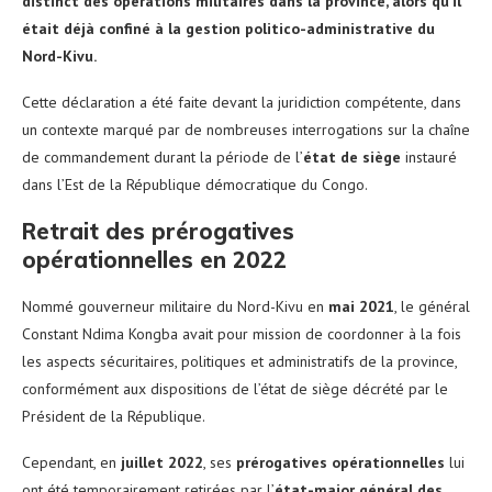
distinct des opérations militaires dans la province, alors qu’il
était déjà confiné à la gestion politico-administrative du
Nord-Kivu.
Cette déclaration a été faite devant la juridiction compétente, dans
un contexte marqué par de nombreuses interrogations sur la chaîne
de commandement durant la période de l’
état de siège
instauré
dans l’Est de la République démocratique du Congo.
Retrait des prérogatives
opérationnelles en 2022
Nommé gouverneur militaire du Nord-Kivu en
mai 2021
, le général
Constant Ndima Kongba avait pour mission de coordonner à la fois
les aspects sécuritaires, politiques et administratifs de la province,
conformément aux dispositions de l’état de siège décrété par le
Président de la République.
Cependant, en
juillet 2022
, ses
prérogatives opérationnelles
lui
ont été temporairement retirées par l’
état-major général des