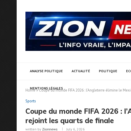
ANALYSE POLITIQUE
ACTUALITÉ
POLITIQUE
EC
MENTIONS LÉGALES
Home
»
Coupe du monde FIFA 2026 : l’Angleterre élimine le Mexiq
Sports
Coupe du monde FIFA 2026 : l’A
rejoint les quarts de finale
written by
Zionnews
July 6, 2026