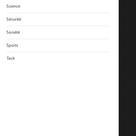
Science
Sécurité
Société
Sports
Tech
Butembo : l’Entente urbaine de
Coupe du monde 2026 : 
football relance son...
sacré meilleur...
July 30, 2026
July 21, 2026