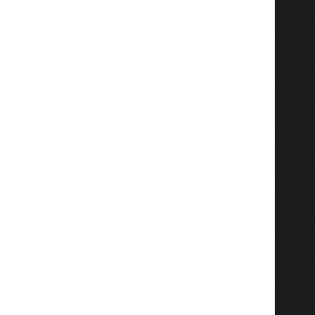
Kasaï-Central : le RSD appuie le
Kasaï-Central : le CPJ re
dialogue inclusif...
Livre blanc...
July 25, 2026
July 23, 2026