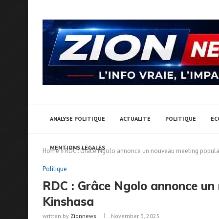
ANALYSE POLITIQUE
ACTUALITÉ
POLITIQUE
EC
MENTIONS LÉGALES
Home
»
RDC : Grâce Ngolo annonce un nouveau meeting popula
Politique
RDC : Grâce Ngolo annonce un 
Kinshasa
written by
Zionnews
November 3, 2025