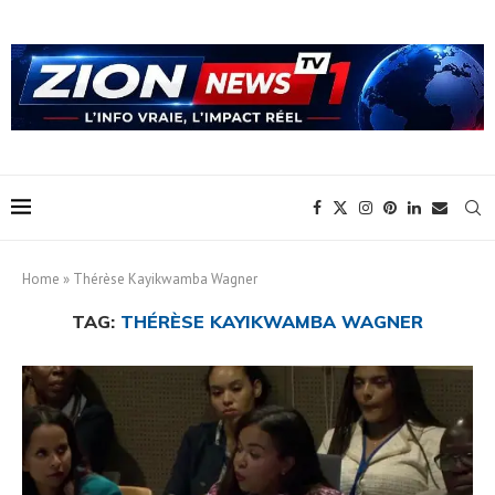
Home
»
Thérèse Kayikwamba Wagner
TAG:
THÉRÈSE KAYIKWAMBA WAGNER