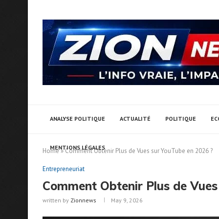
ANALYSE POLITIQUE
ACTUALITÉ
POLITIQUE
EC
MENTIONS LÉGALES
Home
»
Comment Obtenir Plus de Vues sur YouTube en 2026 ?
Entrepreneuriat
Comment Obtenir Plus de Vues
written by
Zionnews
May 9, 2026