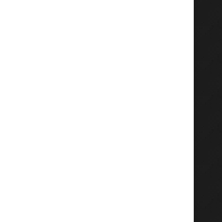
Butembo : un mort et une
Bunia : un journaliste dé
blessée grave...
par des policiers...
August 7, 2026
August 4, 2026