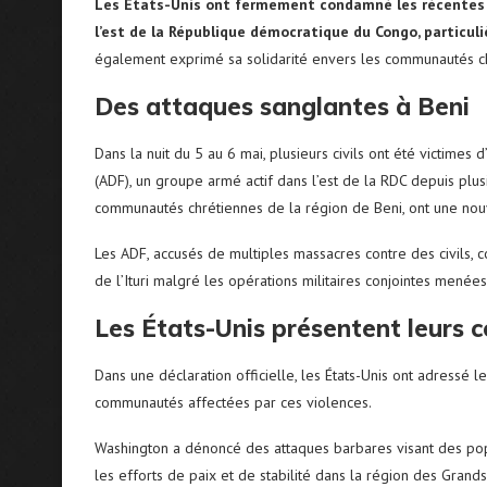
Les États-Unis ont fermement condamné les récentes 
l’est de la République démocratique du Congo, particuli
également exprimé sa solidarité envers les communautés ch
Des attaques sanglantes à Beni
Dans la nuit du 5 au 6 mai, plusieurs civils ont été victime
(ADF), un groupe armé actif dans l’est de la RDC depuis plu
communautés chrétiennes de la région de Beni, ont une nouve
Les ADF, accusés de multiples massacres contre des civils, c
de l’Ituri malgré les opérations militaires conjointes menée
Les États-Unis présentent leurs 
Dans une déclaration officielle, les États-Unis ont adressé 
communautés affectées par ces violences.
Washington a dénoncé des attaques barbares visant des popu
les efforts de paix et de stabilité dans la région des Grands