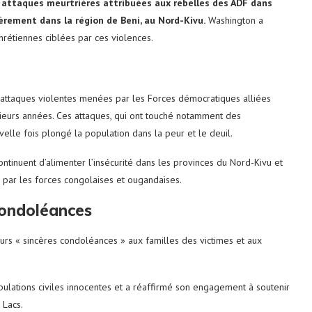
attaques meurtrières attribuées aux rebelles des ADF dans
èrement dans la région de Beni, au Nord-Kivu.
Washington a
rétiennes ciblées par ces violences.
s d’attaques violentes menées par les Forces démocratiques alliées
sieurs années. Ces attaques, qui ont touché notamment des
lle fois plongé la population dans la peur et le deuil.
ontinuent d’alimenter l’insécurité dans les provinces du Nord-Kivu et
s par les forces congolaises et ougandaises.
condoléances
leurs « sincères condoléances » aux familles des victimes et aux
lations civiles innocentes et a réaffirmé son engagement à soutenir
 Lacs.