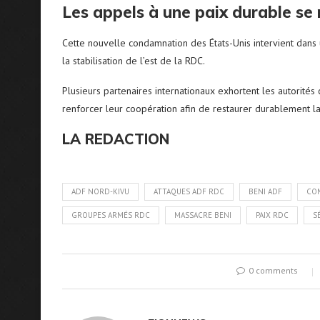
Les appels à une paix durable se 
Cette nouvelle condamnation des États-Unis intervient dans 
la stabilisation de l’est de la RDC.
Plusieurs partenaires internationaux exhortent les autorités 
renforcer leur coopération afin de restaurer durablement la
LA REDACTION
ADF NORD-KIVU
ATTAQUES ADF RDC
BENI ADF
CO
GROUPES ARMÉS RDC
MASSACRE BENI
PAIX RDC
S
0 comments