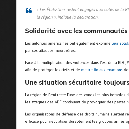
« Les États-Unis restent engagés aux côtés de la RD
la région », indique la déclaration.
Solidarité avec les communautés
Les autorités américaines ont également exprimé
leur solid
par ces attaques meurtrières.
Face à la multiplication des violences dans l’est de la RDC, 
afin de protéger les civils et de
mettre fin aux exactions
des
Une situation sécuritaire toujou
La région de Beni reste l’une des zones les plus instables de
les attaques des ADF continuent de provoquer des pertes h
Les organisations de défense des droits humains alertent ré
efficace pour neutraliser durablement les groupes armés op