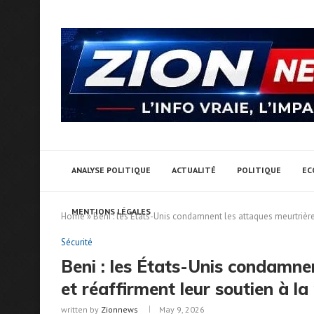
ANALYSE POLITIQUE
ACTUALITÉ
POLITIQUE
EC
MENTIONS LÉGALES
Home
»
Beni : les États-Unis condamnent les attaques meurtrière
Sécurité
Beni : les États-Unis condamne
et réaffirment leur soutien à l
written by
Zionnews
May 9, 2026