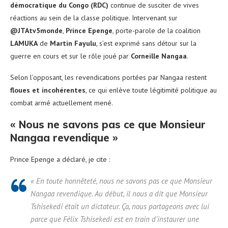
démocratique du Congo (RDC)
continue de susciter de vives
réactions au sein de la classe politique. Intervenant sur
@JTAtv5monde
,
Prince Epenge
, porte-parole de la coalition
LAMUKA
de
Martin Fayulu
, s’est exprimé sans détour sur la
guerre en cours et sur le rôle joué par
Corneille Nangaa
.
Selon l’opposant, les revendications portées par Nangaa restent
floues et incohérentes
, ce qui enlève toute légitimité politique au
combat armé actuellement mené.
« Nous ne savons pas ce que Monsieur
Nangaa revendique »
Prince Epenge a déclaré, je cite :
« En toute honnêteté, nous ne savons pas ce que Monsieur
Nangaa revendique. Au début, il nous a dit que Monsieur
Tshisekedi était un dictateur. Ça, nous partageons avec lui
parce que Félix Tshisekedi est en train d’instaurer une