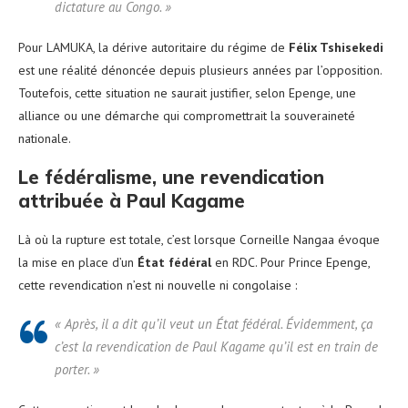
dictature au Congo. »
Pour LAMUKA, la dérive autoritaire du régime de
Félix Tshisekedi
est une réalité dénoncée depuis plusieurs années par l’opposition.
Toutefois, cette situation ne saurait justifier, selon Epenge, une
alliance ou une démarche qui compromettrait la souveraineté
nationale.
Le fédéralisme, une revendication
attribuée à Paul Kagame
Là où la rupture est totale, c’est lorsque Corneille Nangaa évoque
la mise en place d’un
État fédéral
en RDC. Pour Prince Epenge,
cette revendication n’est ni nouvelle ni congolaise :
« Après, il a dit qu’il veut un État fédéral. Évidemment, ça
c’est la revendication de Paul Kagame qu’il est en train de
porter. »