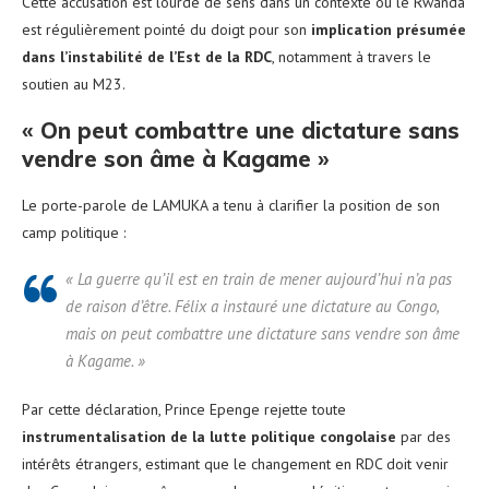
Cette accusation est lourde de sens dans un contexte où le Rwanda
est régulièrement pointé du doigt pour son
implication présumée
dans l’instabilité de l’Est de la RDC
, notamment à travers le
soutien au M23.
« On peut combattre une dictature sans
vendre son âme à Kagame »
Le porte-parole de LAMUKA a tenu à clarifier la position de son
camp politique :
« La guerre qu’il est en train de mener aujourd’hui n’a pas
de raison d’être. Félix a instauré une dictature au Congo,
mais on peut combattre une dictature sans vendre son âme
à Kagame. »
Par cette déclaration, Prince Epenge rejette toute
instrumentalisation de la lutte politique congolaise
par des
intérêts étrangers, estimant que le changement en RDC doit venir