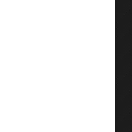
Le Kasaï-Oriental se mobilise
Donald Trump et Xi Ji
pour le Forum «...
concluent une visite.
June 13, 2026
May 15, 2026