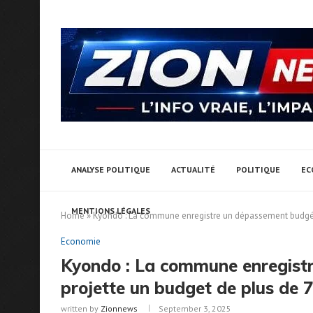
ANALYSE POLITIQUE
ACTUALITÉ
POLITIQUE
EC
MENTIONS LÉGALES
Home
»
Kyondo : La commune enregistre un dépassement budgéta
Economie
Kyondo : La commune enregist
projette un budget de plus de 
written by
Zionnews
September 3, 2025