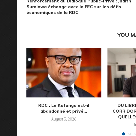
Renforcement du Dialogue Public–Privé : Judith
Suminwa échange avec la FEC sur les défis
économiques de la RDC
YOU M
RDC : Le Katanga est-il
DU LIB
abandonné et privé...
CORRIDOR
QUELLES
August 3, 2026
J