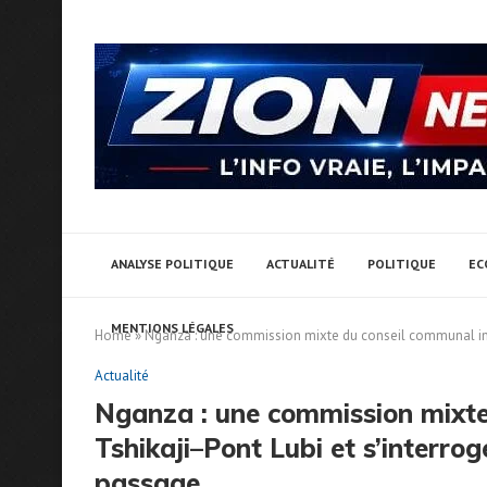
ANALYSE POLITIQUE
ACTUALITÉ
POLITIQUE
EC
MENTIONS LÉGALES
Home
»
Nganza : une commission mixte du conseil communal inspe
Actualité
Nganza : une commission mixte
Tshikaji–Pont Lubi et s’interrog
passage