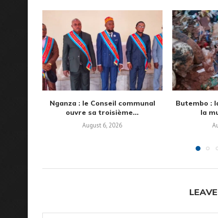
Nganza : le Conseil communal
Butembo : l
ouvre sa troisième...
la mu
August 6, 2026
Au
LEAVE