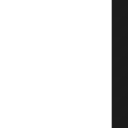
RDC : La multiplication des
Vacances parlementaire
infrastructures portant le...
député national John Kab
July 31, 2026
July 30, 2026