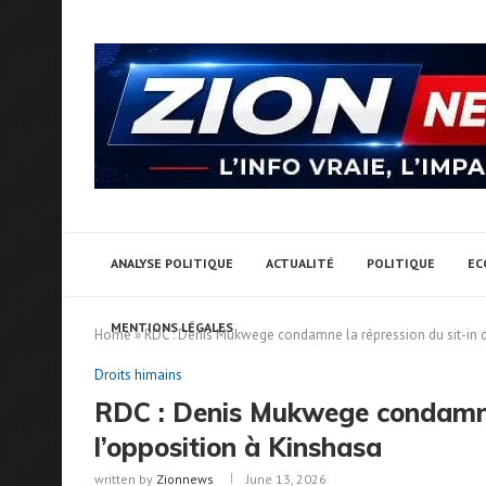
ANALYSE POLITIQUE
ACTUALITÉ
POLITIQUE
EC
MENTIONS LÉGALES
Home
»
RDC : Denis Mukwege condamne la répression du sit-in d
Droits himains
RDC : Denis Mukwege condamne 
l’opposition à Kinshasa
written by
Zionnews
June 13, 2026