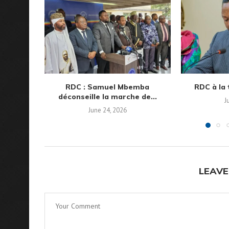
RDC : Samuel Mbemba
RDC à la t
déconseille la marche de...
J
June 24, 2026
LEAVE