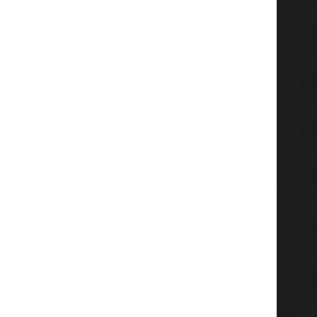
RDC : Samuel Mbemba plaide
Droits de l’homme en RD
auprès de la...
bilan...
June 11, 2026
June 4, 2026