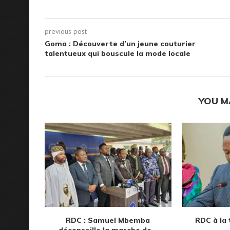
previous post
Goma : Découverte d’un jeune couturier
talentueux qui bouscule la mode locale
YOU M
RDC : Samuel Mbemba
RDC à la t