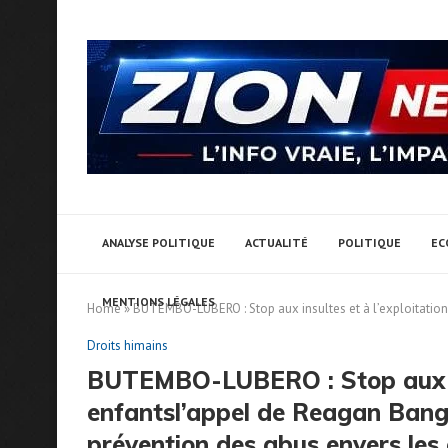
ANALYSE POLITIQUE
ACTUALITÉ
POLITIQUE
EC
MENTIONS LÉGALES
Home
»
BUTEMBO-LUBERO : Stop aux insultes et à l’exploitation
Droits himains
BUTEMBO-LUBERO : Stop aux ins
enfantsl’appel de Reagan Bang
prévention des abus envers les 