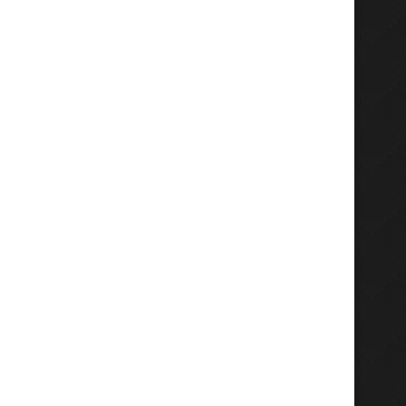
RDC : Human Rights Watch exige
RDC : Samuel Mbemba p