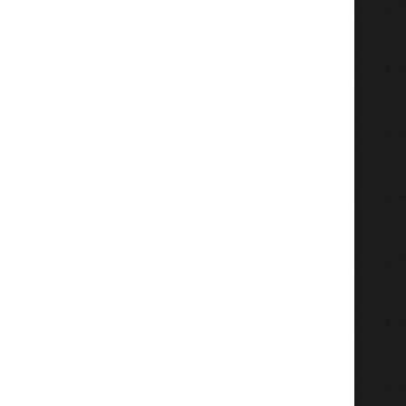
une enquête...
auprès de la...
June 13, 2026
June 11, 2026